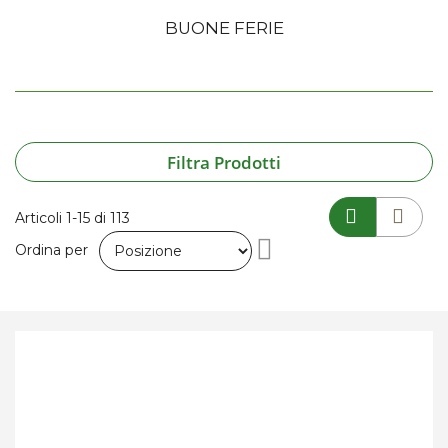
BUONE FERIE
Filtra Prodotti
Articoli
1
-
15
di
113
Imposta
Ordina per
la
direzione
decrescente