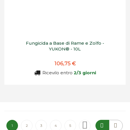
Fungicida a Base di Rame e Zolfo -
YUKON® - 10L
106,75 €
Ricevilo entro
2/3 giorni
Pagina
Attualmente stai leggendo la pagina
Pagina
Pagina
Pagina
Pagina
Pagina
Successivo
1
2
3
4
5