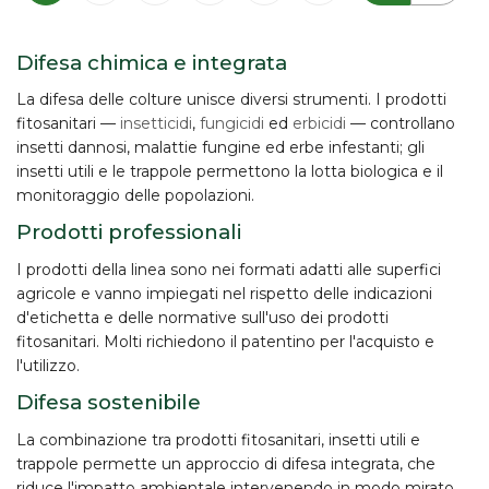
Difesa chimica e integrata
La difesa delle colture unisce diversi strumenti. I prodotti
fitosanitari —
insetticidi
,
fungicidi
ed
erbicidi
— controllano
insetti dannosi, malattie fungine ed erbe infestanti; gli
insetti utili e le trappole permettono la lotta biologica e il
monitoraggio delle popolazioni.
Prodotti professionali
I prodotti della linea sono nei formati adatti alle superfici
agricole e vanno impiegati nel rispetto delle indicazioni
d'etichetta e delle normative sull'uso dei prodotti
fitosanitari. Molti richiedono il
patentino
per l'acquisto e
l'utilizzo.
Difesa sostenibile
La combinazione tra prodotti fitosanitari, insetti utili e
trappole permette un approccio di
difesa integrata
, che
riduce l'impatto ambientale intervenendo in modo mirato