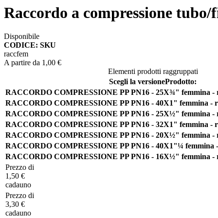
Raccordo a compressione tubo/f
Disponibile
CODICE: SKU
raccfem
A partire da
1,00 €
Elementi prodotti raggruppati
Scegli la versione
Prodotto:
RACCORDO COMPRESSIONE PP PN16 - 25X¾" femmina - racco
RACCORDO COMPRESSIONE PP PN16 - 40X1" femmina - racco
RACCORDO COMPRESSIONE PP PN16 - 25X½" femmina - racco
RACCORDO COMPRESSIONE PP PN16 - 32X1" femmina - racco
RACCORDO COMPRESSIONE PP PN16 - 20X½" femmina - racco
RACCORDO COMPRESSIONE PP PN16 - 40X1"¼ femmina - racc
RACCORDO COMPRESSIONE PP PN16 - 16X½" femmina - racco
Prezzo di
1,50 €
cadauno
Prezzo di
3,30 €
cadauno