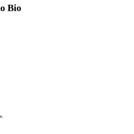
to Bio
e.