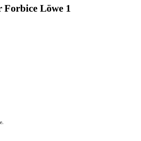
r Forbice Löwe 1
e.