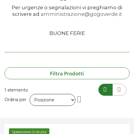
Per urgenze o segnalazioni vi preghiamo di
scrivere ad
amministrazione@gogoverde.it
BUONE FERIE
Filtra Prodotti
1
elemento
Imposta
Ordina per
la
direzione
Spedizione Gratuita