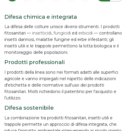
Difesa chimica e integrata
La difesa delle colture unisce diversi strumenti. I prodotti
fitosanitari —
insetticidi
,
fungicidi
ed
erbicidi
— controllano
insetti dannosi, malattie fungine ed erbe infestanti; gli
insetti utili e le trappole permettono la lotta biologica e il
monitoraggio delle popolazioni.
Prodotti professionali
I prodotti della linea sono nei formati adatti alle superfici
agricole e vanno impiegati nel rispetto delle indicazioni
d'etichetta e delle normative sull'uso dei prodotti
fitosanitari. Molti richiedono il
patentino
per l'acquisto e
l'utilizzo.
Difesa sostenibile
La combinazione tra prodotti fitosanitari, insetti utili e
trappole permette un approccio di
difesa integrata
, che
riduce l'impatto ambientale intervenendo in modo mirato