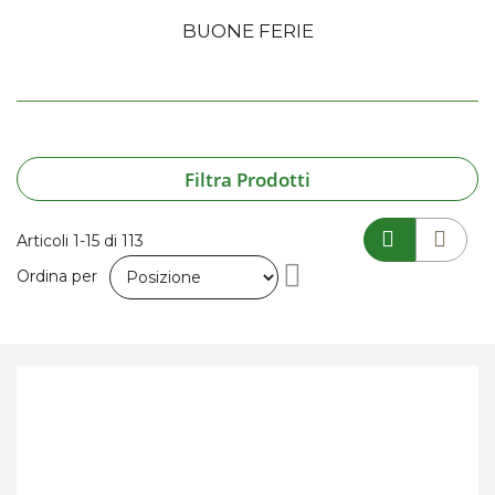
BUONE FERIE
Filtra Prodotti
Articoli
1
-
15
di
113
Imposta
Ordina per
la
direzione
decrescente