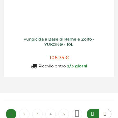
Fungicida a Base di Rame e Zolfo -
YUKON® - 10L
106,75 €
Ricevilo entro
2/3 giorni
Pagina
Attualmente stai leggendo la pagina
Pagina
Pagina
Pagina
Pagina
Pagina
Successivo
1
2
3
4
5