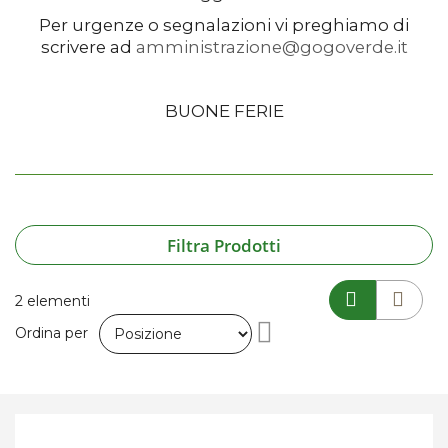
Per urgenze o segnalazioni vi preghiamo di
scrivere ad
amministrazione@gogoverde.it
BUONE FERIE
Filtra Prodotti
2
elementi
Imposta
Ordina per
la
direzione