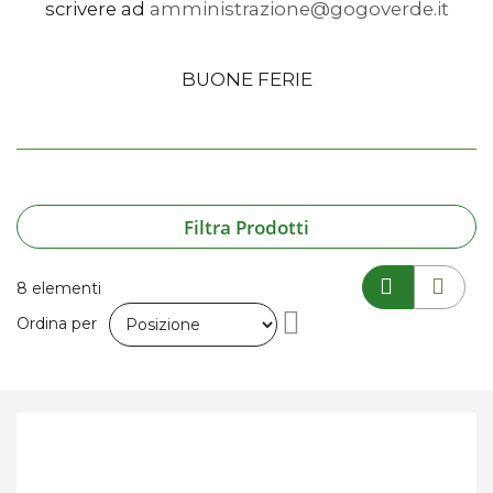
scrivere ad
amministrazione@gogoverde.it
BUONE FERIE
Filtra Prodotti
8
elementi
Imposta
Ordina per
la
direzione
decrescente