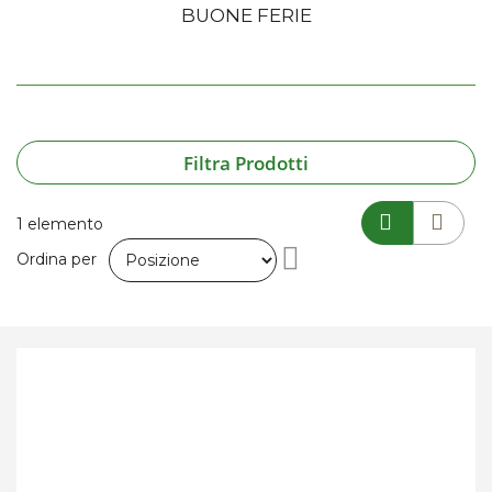
BUONE FERIE
Filtra Prodotti
1
elemento
Imposta
Ordina per
la
direzione
decrescente