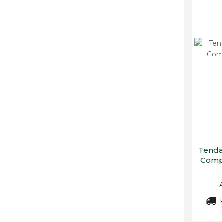
Tenda
Compo
R