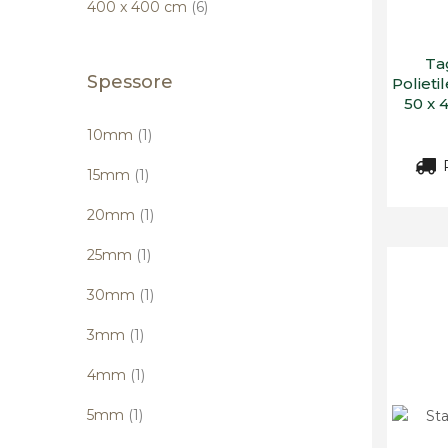
elementi
400 x 400 cm
6
Ta
Spessore
Polieti
50 x 
elemento
10mm
1
R
elemento
15mm
1
elemento
20mm
1
elemento
25mm
1
elemento
30mm
1
elemento
3mm
1
elemento
4mm
1
elemento
5mm
1