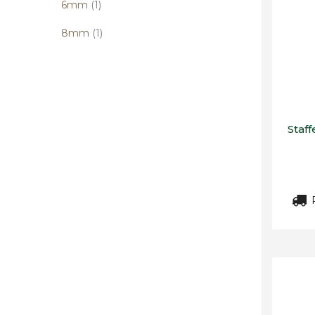
elemento
6mm
1
elemento
8mm
1
Staff
R