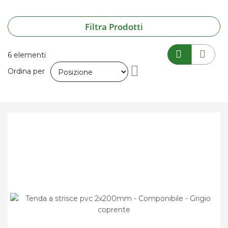
Filtra Prodotti
6
elementi
Imposta
Ordina per
la
direzione
decrescente