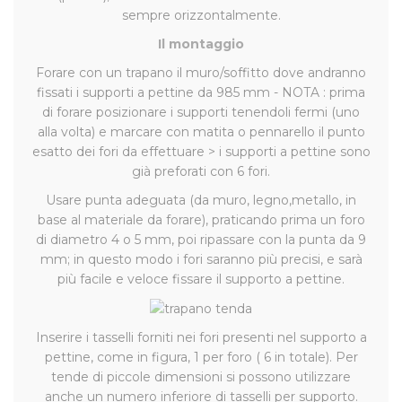
sempre orizzontalmente.
Il montaggio
Forare con un trapano il muro/soffitto dove andranno
fissati i supporti a pettine da 985 mm - NOTA : prima
di forare posizionare i supporti tenendoli fermi (uno
alla volta) e marcare con matita o pennarello il punto
esatto dei fori da effettuare > i supporti a pettine sono
già preforati con 6 fori.
Usare punta adeguata (da muro, legno,metallo, in
base al materiale da forare), praticando prima un foro
di diametro 4 o 5 mm, poi ripassare con la punta da 9
mm; in questo modo i fori saranno più precisi, e sarà
più facile e veloce fissare il supporto a pettine.
Inserire i tasselli forniti nei fori presenti nel supporto a
pettine, come in figura, 1 per foro ( 6 in totale). Per
tende di piccole dimensioni si possono utilizzare
anche un numero inferiore di tasselli per supporto.