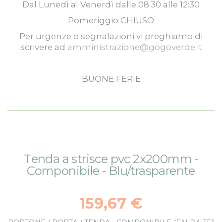
Dal
Lunedì
al
Venerdì
dalle
08:30
alle
12:30
Pomeriggio
CHIUSO
Per urgenze o segnalazioni vi preghiamo di
scrivere ad
amministrazione@gogoverde.it
BUONE FERIE
Vai
Vai
Tenda a strisce pvc 2x200mm -
alla
all'inizio
Componibile - Blu/trasparente
fine
della
della
galleria
galleria
di
159,67 €
di
immagini
immagini