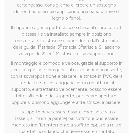
cartongesso, consigliamo di creare un sostegno
idoneo ( ad esempio applicando una barra o trave di
legno o ferro).
Il supporto aganci porta-strisce si fissa al muro con viti
o tasselli e va installato sempre in posizione
orizzontale. Le strisce si appendono dall’estremità
a
a
a
della guida: 1
striscia, 3
striscia, 5
striscia. Si lasciano
a
a
a
spazi per le 2
, 4
, 6
striscia di sovrapposizione.
Il montaggio è comodo e veloce, grazie al supporto in
acciaio a pettine con ganci, al quale andranno inserite,
con la sovrapposizione a piacere, le strisce in PVC della
tenda. Le strisce si agganciano in un attimo al
supporto, e altrettanto velocemente, possono essere
tolte, sfilandole dal supporto, per creare aperture,
oppure si possono aggiungere altre strisce, a piacere.
Il supporto deve essere fissato, mediante viti o
tasselli, al muro (a parete) oal soffitto e può essere
montato indifferentemente a soffitto oppure a muro
(parete), ricordando che deve essere montato