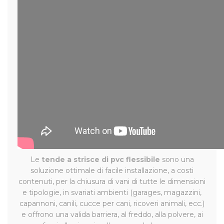
Le
tende a strisce di pvc flessibile
sono una
soluzione ottimale di facile installazione, a costi
contenuti, per la chiusura di vani di tutte le dimensioni
e tipologie, in svariati ambienti (garages, magazzini,
capannoni, canili, cucce per cani, ricoveri animali, ecc.)
e offrono una valida barriera, al freddo, alla polvere, ai