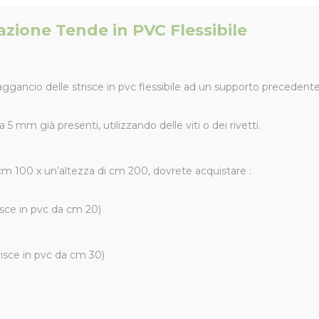
eazione Tende in PVC Flessibile
r l’aggancio delle strisce in pvc flessibile ad un supporto precedent
a 5 mm già presenti, utilizzando delle viti o dei rivetti.
cm 100 x un’altezza di cm 200, dovrete acquistare :
trisce in pvc da cm 20)
trisce in pvc da cm 30)