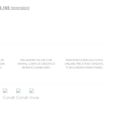
 IN
PAGAMENTI SICURI CON
ASSISTENZA SPECIALIZZATA
 CON
PAYPAL, CARTA DI CREDITO O
ONLINE PRE E POST VENDITA,
SO
BONIFICO BANCARIO.
TI SEGUIREMO PASSO PASSO.