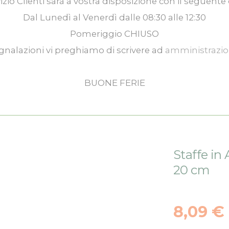
izio Clienti
sarà a vostra disposizione con il seguente 
Dal
Lunedì
al
Venerdì
dalle
08:30
alle
12:30
Pomeriggio
CHIUSO
gnalazioni vi preghiamo di scrivere ad
amministrazi
BUONE FERIE
Staffe in 
20 cm
8,09 €