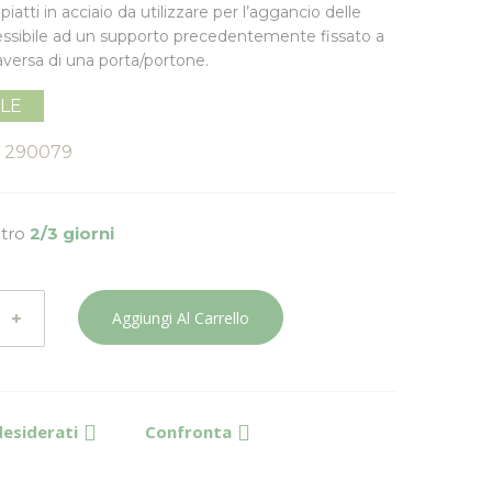
 piatti in acciaio da utilizzare per l’aggancio delle
flessibile ad un supporto precedentemente fissato a
traversa di una porta/portone.
ILE
290079
ntro
2/3 giorni
Aggiungi Al Carrello
desiderati
Confronta