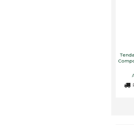
Tenda
Compon
R