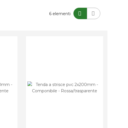
Mostra
6
elementi
come