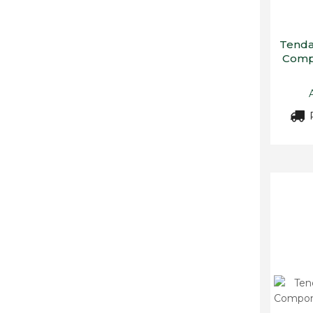
Tenda
Compo
R