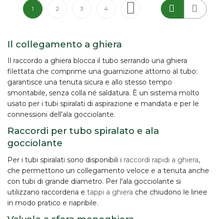
Pagina
Attualmente stai leggendo la pagina
Pagina
Pagina
Pagina
Pagina
Successivo
1
2
3
4
Il collegamento a ghiera
Il raccordo
a ghiera
blocca il tubo serrando una ghiera
filettata che comprime una guarnizione attorno al tubo:
garantisce una tenuta sicura e allo stesso tempo
smontabile
, senza colla né saldatura. È un sistema molto
usato per i
tubi spiralati
di aspirazione e mandata e per le
connessioni dell'ala gocciolante.
Raccordi per tubo spiralato e ala
gocciolante
Per i tubi spiralati sono disponibili i
raccordi rapidi a ghiera
,
che permettono un collegamento veloce e a tenuta anche
con tubi di grande diametro. Per l'ala gocciolante si
utilizzano raccorderia e
tappi a ghiera
che chiudono le linee
in modo pratico e riapribile.