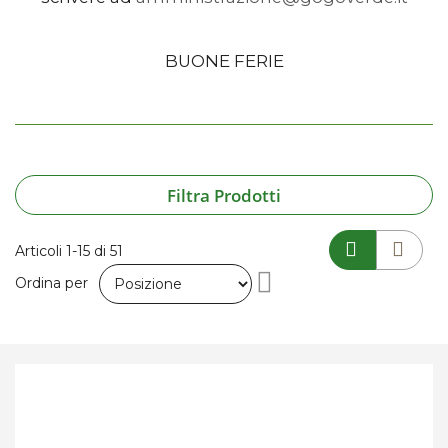
BUONE FERIE
Filtra Prodotti
Articoli
1
-
15
di
51
Imposta
Ordina per
la
direzione
decrescente