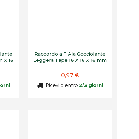
lante
Raccordo a T Ala Gocciolante
m X 16
Leggera Tape 16 X 16 X 16 mm
0,97 €
iorni
Ricevilo entro
2/3 giorni