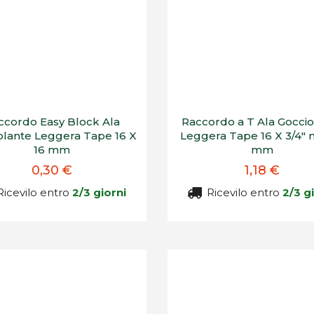
ccordo Easy Block Ala
Raccordo a T Ala Goccio
olante Leggera Tape 16 X
Leggera Tape 16 X 3/4" 
16 mm
mm
0,30 €
1,18 €
icevilo entro
2/3 giorni
Ricevilo entro
2/3 g