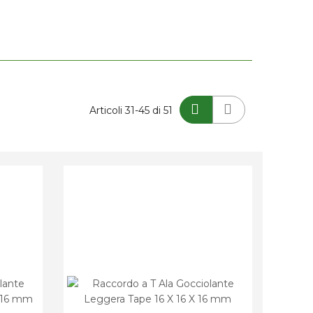
Mostra
Articoli
31
-
45
di
51
come