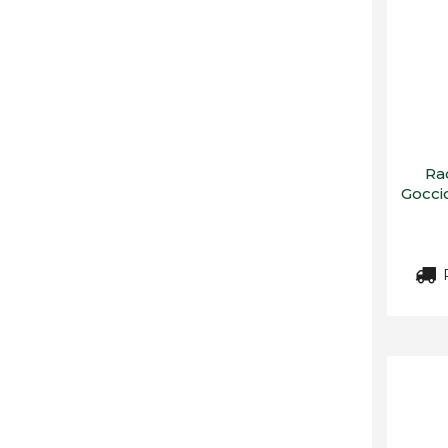
Ra
Gocci
R