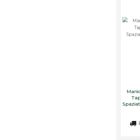
Manic
Tap
Spaziat
R