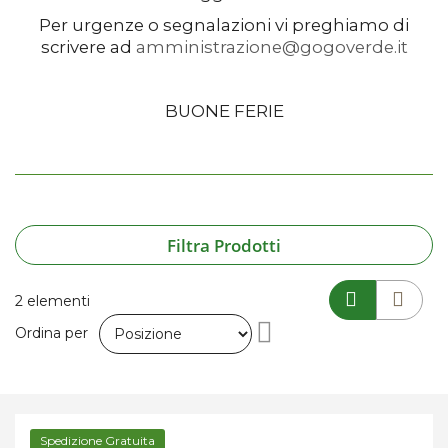
Per urgenze o segnalazioni vi preghiamo di
scrivere ad
amministrazione@gogoverde.it
BUONE FERIE
Filtra Prodotti
2
elementi
Imposta
Ordina per
la
direzione
Spedizione Gratuita