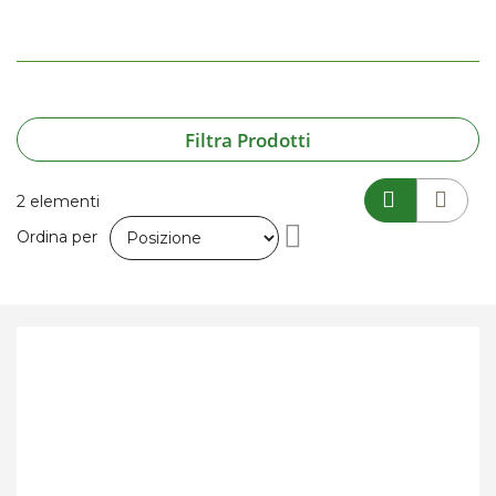
Filtra Prodotti
2
elementi
Imposta
Ordina per
la
direzione
decrescente