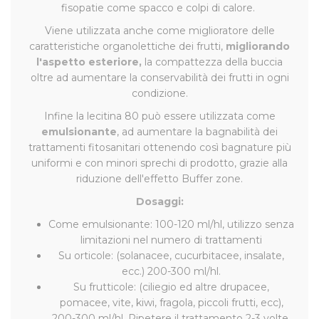
fisopatie come spacco e colpi di calore.
Viene utilizzata anche come miglioratore delle
caratteristiche organolettiche dei frutti,
migliorando
l'aspetto esteriore,
la compattezza della buccia
oltre ad aumentare la conservabilità dei frutti in ogni
condizione.
Infine la lecitina 80 può essere utilizzata come
emulsionante
, ad aumentare la bagnabilità dei
trattamenti fitosanitari ottenendo così bagnature più
uniformi e con minori sprechi di prodotto, grazie alla
riduzione dell'effetto Buffer zone.
Dosaggi:
Come emulsionante: 100-120 ml/hl, utilizzo senza
limita­zioni nel numero di trattamenti
Su orticole: (solanacee, cucurbitacee, insalate,
ecc.) 200-300 ml/hl.
Su frutticole: (ciliegio ed altre drupacee,
pomacee, vite, kiwi, frago­la, piccoli frutti, ecc),
200-300 ml/hl. Ripetere il trattamento 2-3 volte,