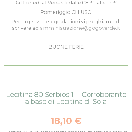
Dal
Lunedì
al
Venerdì
dalle
08:30
alle
12:30
Pomeriggio
CHIUSO
Per urgenze o segnalazioni vi preghiamo di
scrivere ad
amministrazione@gogoverde.it
BUONE FERIE
Vai
Vai
Lecitina 80 Serbios 1 l - Corroborante
alla
all'inizio
a base di Lecitina di Soia
fine
della
della
galleria
galleria
di
18,10 €
di
immagini
immagini