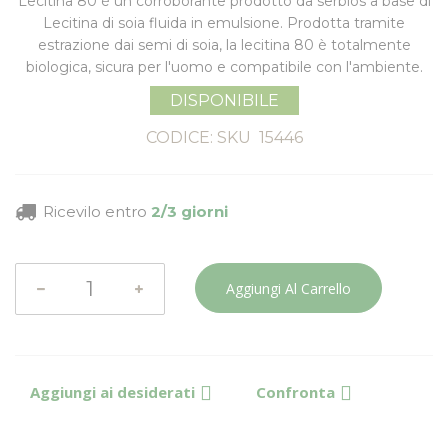
Lecitina 80 è un
corroborante
prodotto da serbios a base di
Lecitina di soia
fluida in emulsione. Prodotta tramite
estrazione dai semi di soia, la lecitina 80 è
totalmente
biologica,
sicura per l'uomo e compatibile con l'ambiente.
DISPONIBILE
CODICE: SKU
15446
Ricevilo entro
2/3 giorni
Aggiungi Al Carrello
Aggiungi ai desiderati
Confronta