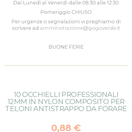
Dal
Lunedì
al
Venerdì
dalle
08:30
alle
12:30
Pomeriggio
CHIUSO
Per urgenze o segnalazioni vi preghiamo di
scrivere ad
amministrazione@gogoverde.it
BUONE FERIE
Vai
Vai
10 OCCHIELLI PROFESSIONALI
alla
all'inizio
12MM IN NYLON COMPOSITO PER
fine
della
TELONI ANTISTRAPPO DA FORARE
della
galleria
galleria
di
di
immagini
0,88 €
immagini