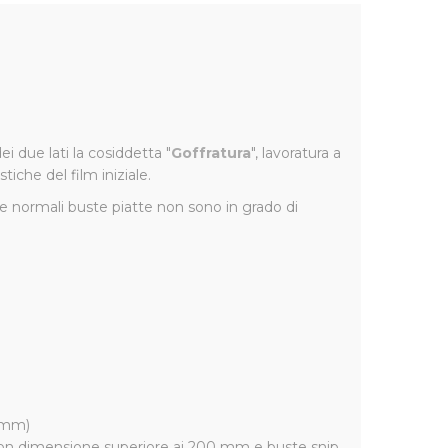
 due lati la cosiddetta "
Goffratura
", lavoratura a
iche del film iniziale.
e normali buste piatte non sono in grado di
0 mm)
 con dimensione superiore ai 200 mm e buste snip