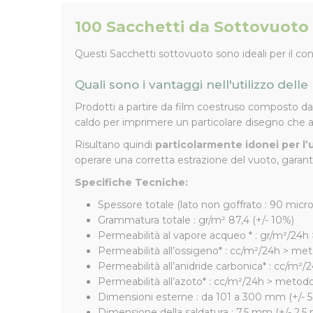
100 Sacchetti da Sottovuoto 
Questi Sacchetti sottovuoto sono ideali per il c
Quali sono i vantaggi nell'utilizzo dell
Prodotti a partire da film coestruso composto da 
caldo per imprimere un particolare disegno che aiu
Risultano quindi
particolarmente idonei per l
operare una corretta estrazione del vuoto, garant
Specifiche Tecniche:
Spessore totale (lato non goffrato : 90 micro
Grammatura totale : gr/m² 87,4 (+/- 10%)
Permeabilità al vapore acqueo * : gr/m²/24h >
Permeabilità all’ossigeno* : cc/m²/24h > met
Permeabilità all’anidride carbonica* : cc/m²
Permeabilità all’azoto* : cc/m²/24h > metod
Dimensioni esterne : da 101 a 300 mm (+/-
Dimensione della saldatura : 7,5 mm (+/- 2,