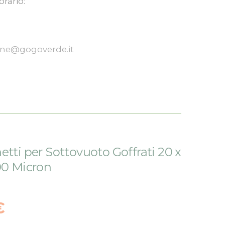
orario:
one@gogoverde.it
etti per Sottovuoto Goffrati 20 x
00 Micron
€