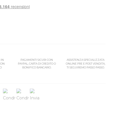
 IN
PAGAMENTI SICURI CON
ASSISTENZA SPECIALIZZATA
 CON
PAYPAL, CARTA DI CREDITO O
ONLINE PRE E POST VENDITA,
SO
BONIFICO BANCARIO.
TI SEGUIREMO PASSO PASSO.