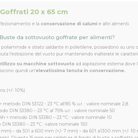
Goffrati 20 x 65 cm
onfezionamento e la
conservazione di salumi
e altri alimenti.
e Buste da sottovuoto goffrate per alimenti?
poliammide e strato saldante in polietilene, possiedono su uno dei
ta l’estrazione del vuoto pur mantenendo inalterate le caratterist
’utilizzo su macchine sottovuoto
ad aspirazione esterna dove l
iscono quindi un'
elevatissima tenuta in conservazione.
ns (+/- 10%)
 metodo DIN 53122 - 23 °C all’85 % u.r. : valore nominale 2,8
odo DIN 53380 – 23 °C al 75% u.r. : valore nominale 50
/24h > metodo DIN 53380 – 23 °C : valore nominale 10
o DIN 53380 – 23 °C : valore nominale 150
 5 mm) – da 301 a 600 mm (+/- 7 mm) – da 601 a1300 mm (+/- 1
5 mm). Diventa 15 mm per saldatura di fondo di buste a soffietto