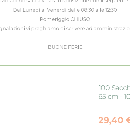
izio Clienti
sarà a vostra disposizione con il seguente 
Dal
Lunedì
al
Venerdì
dalle
08:30
alle
12:30
Pomeriggio
CHIUSO
gnalazioni vi preghiamo di scrivere ad
amministrazi
BUONE FERIE
100 Sacch
65 cm - 1
29,40 