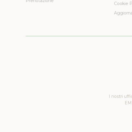
Prenotazione
Cookie P
Aggiorna
I nostri uff
EMM