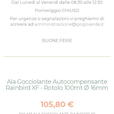
Dal
Lunedì
al
Venerdì
dalle
08:30
alle
12:30
Pomeriggio
CHIUSO
Per urgenze o segnalazioni vi preghiamo di
scrivere ad
amministrazione@gogoverde.it
BUONE FERIE
Vai
Vai
Ala Gocciolante Autocompensante
alla
all'inizio
Rainbird XF - Rotolo 100mt Ø 16mm
fine
della
della
galleria
galleria
di
105,80 €
di
immagini
immagini