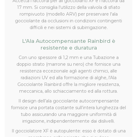
Accetta i raccordi per ali gocciolanti XF e i raccordi da
17 mm. Si consiglia l'utilizzo della valvola di sfiato
rompivuoto (modello ARV) per preservare l'ala
gocciolante da occlusioni in condizioni contingenti
difficili e nei sistemi di subirrigazione.
L'Ala Autocompensante Rainbird è
resistente e duratura
Con uno spessore di 1,2 mm e una Tubazione a
doppio strato (marrone su nero) che fornisce una
resistenza eccezionale agli agenti chimici, alle
radiazioni UV ed alla formazione di alghe, l'Ala
Gocciolante Rainbird offre la migliore resistenza,
meccanica, allo schiacciamento ed alla rottura.
Il design dell’ala gocciolante autocompensante
fornisce una portata costante sull’intera lunghezza del
tubo assicurando una maggiore uniformità di
irrigazione, indipendentemente dai dislivelli.
Il gocciolatore XF è autopulente: esso è dotato di una