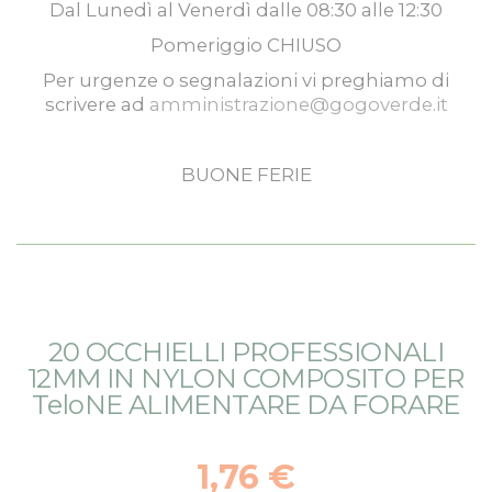
Dal
Lunedì
al
Venerdì
dalle
08:30
alle
12:30
Pomeriggio
CHIUSO
Per urgenze o segnalazioni vi preghiamo di
scrivere ad
amministrazione@gogoverde.it
BUONE FERIE
Vai
Vai
20 OCCHIELLI PROFESSIONALI
alla
all'inizio
12MM IN NYLON COMPOSITO PER
fine
della
TeloNE ALIMENTARE DA FORARE
della
galleria
galleria
di
di
immagini
1,76 €
immagini