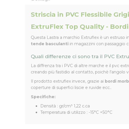
Striscia in PVC Flessibile Gr
ExtruFlex Top Quality - Bord
Questa Lastra a marchio Extruflex è un estruso i
tende basculanti
in magazzini con passaggio carre
Quali differenze ci sono tra il PVC Extr
La diffrenza tra i PVC di altre marche e il pvc extr
creando più fastidio al contatto, poichè l'angolo vi
Il prodotto extruflex invece, grazie ai
bordi morb
coperture di superfici liscie e ruvide ecc..
Specifiche:
Densità : gr/cm³ 1,22 c.ca
Temperatura di utilizzo : -15°C +50°C