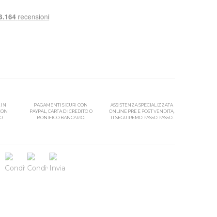
 IN
PAGAMENTI SICURI CON
ASSISTENZA SPECIALIZZATA
 CON
PAYPAL, CARTA DI CREDITO O
ONLINE PRE E POST VENDITA,
SO
BONIFICO BANCARIO.
TI SEGUIREMO PASSO PASSO.