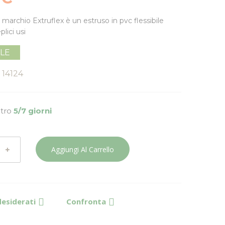
 marchio Extruflex è un estruso in
pvc flessibile
lici usi
ILE
14124
ntro
5/7 giorni
Aggiungi Al Carrello
desiderati
Confronta