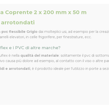
igia Coprente 2 x 200 mm x 50 m
i arrotondati
n
pvc flessibile Grigio
dai molteplici usi, ad esempio per la creazi
lli elevatori, in celle frigorifere, per finestrature, ecc.
uflex e i PVC di altre marche?
uflex è nella
qualità del materiale
: solitamente il pvc di sottom
vo causa più dolore ad esempio, al contatto con il viso o altre part
idi e arrotondati
, è il prodotto ideale per l'utilizzo in porte a s