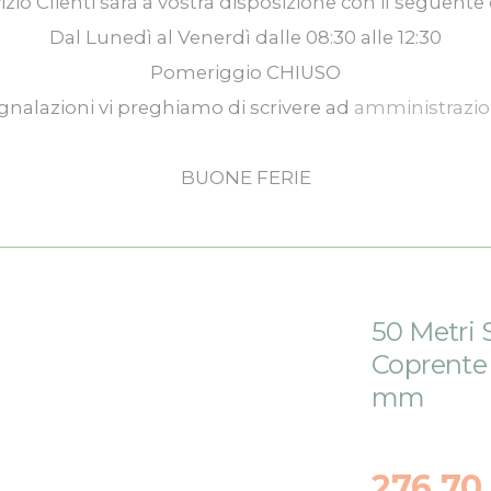
izio Clienti
sarà a vostra disposizione con il seguente 
Dal
Lunedì
al
Venerdì
dalle
08:30
alle
12:30
Pomeriggio
CHIUSO
gnalazioni vi preghiamo di scrivere ad
amministrazi
BUONE FERIE
50 Metri S
Coprente 
mm
276,70