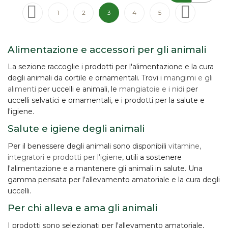
Pagina
Pagina
Precedente
Pagina
Pagina
Attualmente stai leggendo la pagina
Pagina
Pagina
Pagina
Successivo
1
2
3
4
5
Alimentazione e accessori per gli animali
La sezione raccoglie i prodotti per l'alimentazione e la cura
degli animali da cortile e ornamentali. Trovi i
mangimi e gli
alimenti
per uccelli e animali, le
mangiatoie e i nidi
per
uccelli selvatici e ornamentali, e i prodotti per la salute e
l'igiene.
Salute e igiene degli animali
Per il benessere degli animali sono disponibili
vitamine,
integratori e prodotti per l'igiene
, utili a sostenere
l'alimentazione e a mantenere gli animali in salute. Una
gamma pensata per l'allevamento amatoriale e la cura degli
uccelli.
Per chi alleva e ama gli animali
I prodotti sono selezionati per l'
allevamento amatoriale
,