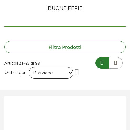
BUONE FERIE
Filtra Prodotti
Articoli
31
-
45
di
99
Imposta
Ordina per
la
direzione
decrescente