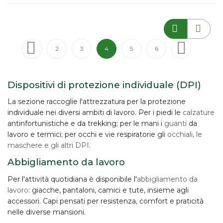
Pagina
Pagina
Precedente
Pagina
Pagina
Attualmente stai leggendo la pagina
Pagina
Pagina
Pagina
Successivo
2
3
4
5
6
Dispositivi di protezione individuale (DPI)
La sezione raccoglie l'attrezzatura per la
protezione
individuale
nei diversi ambiti di lavoro. Per i piedi le
calzature
antinfortunistiche e da trekking; per le mani i
guanti
da
lavoro e termici; per occhi e vie respiratorie gli
occhiali, le
maschere e gli altri DPI
.
Abbigliamento da lavoro
Per l'attività quotidiana è disponibile l'
abbigliamento da
lavoro
: giacche, pantaloni, camici e tute, insieme agli
accessori. Capi pensati per resistenza, comfort e praticità
nelle diverse mansioni.