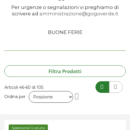
Per urgenze o segnalazioni vi preghiamo di
scrivere ad
amministrazione@gogoverde.it
BUONE FERIE
Filtra Prodotti
Articoli
46
-
60
di
105
Imposta
Ordina per
la
direzione
Spedizione Gratuita