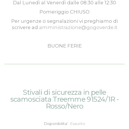
Dal
Lunedì
al
Venerdì
dalle
08:30
alle
12:30
Pomeriggio
CHIUSO
Per urgenze o segnalazioni vi preghiamo di
scrivere ad
amministrazione@gogoverde.it
BUONE FERIE
Vai
Vai
Stivali di sicurezza in pelle
alla
all'inizio
scamosciata Treemme 91524/1R -
fine
della
Rosso/Nero
della
galleria
galleria
di
di
immagini
Disponibilita'
Esaurito
immagini