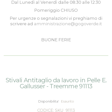
Dal
Lunedì
al
Venerdì
dalle
08:30
alle
12:30
Pomeriggio
CHIUSO
Per urgenze o segnalazioni vi preghiamo di
scrivere ad
amministrazione@gogoverde.it
BUONE FERIE
Vai
Vai
Stivali Antitaglio da lavoro in Pelle E.
alla
all'inizio
Gallusser - Treemme 91113
fine
della
della
galleria
galleria
di
Disponibilita'
Esaurito
di
immagini
immagini
CODICE: SKU
91113