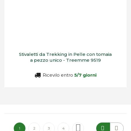
Stivaletti da Trekking in Pelle con tomaia
a pezzo unico - Treemme 9519
Ricevilo entro
5/7 giorni
Pagina
Attualmente stai leggendo la pagina
Pagina
Pagina
Pagina
Pagina
Successivo
1
2
3
4