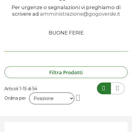
Per urgenze o segnalazioni vi preghiamo di
scrivere ad
amministrazione@gogoverde.it
BUONE FERIE
Filtra Prodotti
Articoli
1
-
15
di
54
Imposta
Ordina per
la
direzione