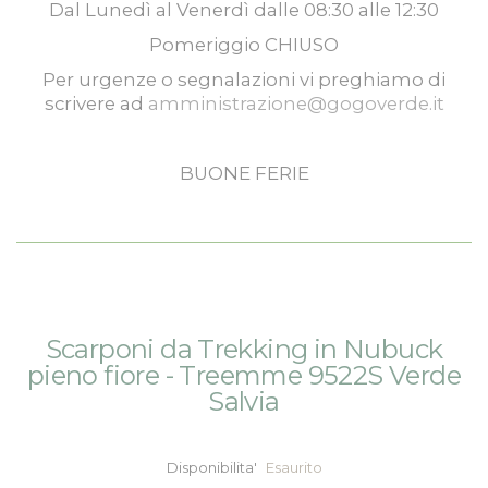
Dal
Lunedì
al
Venerdì
dalle
08:30
alle
12:30
Pomeriggio
CHIUSO
Per urgenze o segnalazioni vi preghiamo di
scrivere ad
amministrazione@gogoverde.it
BUONE FERIE
Vai
Vai
Scarponi da Trekking in Nubuck
alla
all'inizio
pieno fiore - Treemme 9522S Verde
fine
della
Salvia
della
galleria
galleria
di
di
immagini
Disponibilita'
Esaurito
immagini