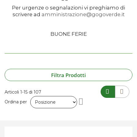
Per urgenze o segnalazioni vi preghiamo di
scrivere ad
amministrazione@gogoverde.it
BUONE FERIE
Filtra Prodotti
Articoli
1
-
15
di
107
Imposta
Ordina per
la
direzione