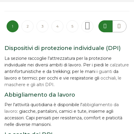
Pagina
Attualmente stai leggendo la pagina
Pagina
Pagina
Pagina
Pagina
Pagina
Successivo
1
2
3
4
5
Dispositivi di protezione individuale (DPI)
La sezione raccoglie l'attrezzatura per la
protezione
individuale
nei diversi ambiti di lavoro. Per i piedi le
calzature
antinfortunistiche e da trekking; per le mani i
guanti
da
lavoro e termici; per occhi e vie respiratorie gli
occhiali, le
maschere e gli altri DPI
.
Abbigliamento da lavoro
Per l'attività quotidiana è disponibile l'
abbigliamento da
lavoro
: giacche, pantaloni, camici e tute, insieme agli
accessori. Capi pensati per resistenza, comfort e praticità
nelle diverse mansioni.