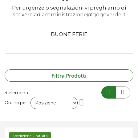
Per urgenze o segnalazioni vi preghiamo di
scrivere ad
amministrazione@gogoverde.it
BUONE FERIE
Filtra Prodotti
4
elementi
Imposta
Ordina per
la
direzione
Spedizione Gratuita