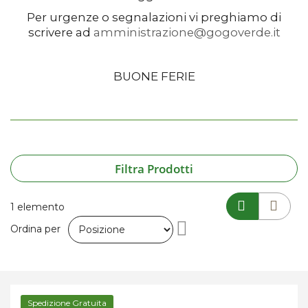
Per urgenze o segnalazioni vi preghiamo di
scrivere ad
amministrazione@gogoverde.it
BUONE FERIE
Filtra Prodotti
1
elemento
Imposta
Ordina per
la
direzione
Spedizione Gratuita