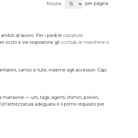
per pagina
Mostra
 ambiti di lavoro. Per i piedi le
calzature
er occhi e vie respiratorie gli
occhiali, le maschere e
antaloni, camici e tute, insieme agli accessori. Capi
a mansione — urti, tagli, agenti chimici, polveri,
i. Un'attrezzatura adeguata è il primo requisito per