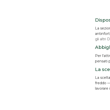
Dispos
La sezion
antinfort
gli altri 
Abbig
Per l'att
pensati p
La sce
La scelta
freddo — 
lavorare 