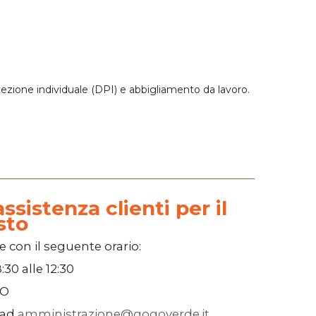
otezione individuale (DPI) e abbigliamento da lavoro.
ssistenza clienti per il
sto
e con il seguente orario:
:30
alle
12:30
SO
 ad
amministrazione@gogoverde.it