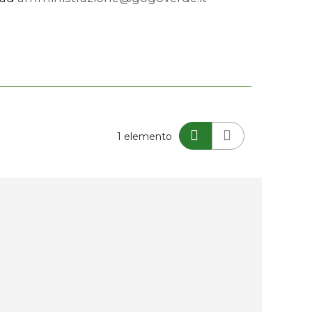
Mostra
1
elemento
come