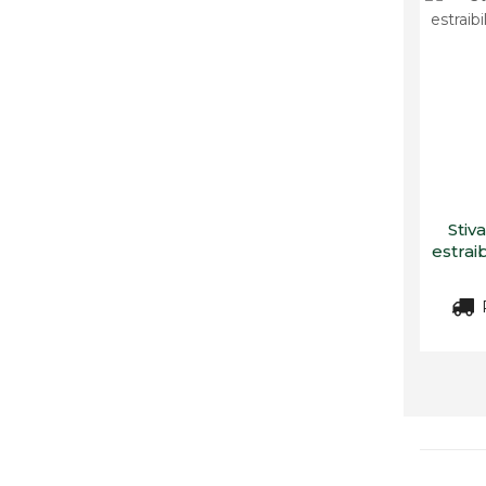
Stiv
estrai
R