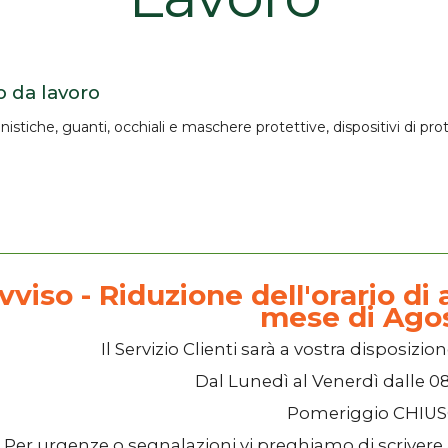
o da lavoro
nistiche, guanti, occhiali e maschere protettive, dispositivi di pr
vviso - Riduzione dell'orario di a
mese di Ago
Il
Servizio Clienti
sarà a vostra disposizion
Dal
Lunedì
al
Venerdì
dalle
08
Pomeriggio
CHIU
Per urgenze o segnalazioni vi preghiamo di scrivere