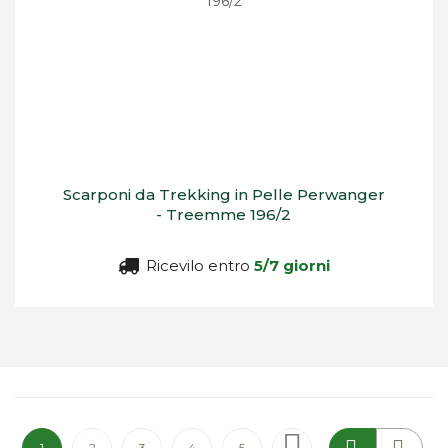
Scarponi da Trekking in Pelle Perwanger
- Treemme 196/2
Ricevilo entro
5/7 giorni
Pagina
Attualmente stai leggendo la pagina
Pagina
Pagina
Pagina
Pagina
Pagina
Successivo
1
2
3
4
5