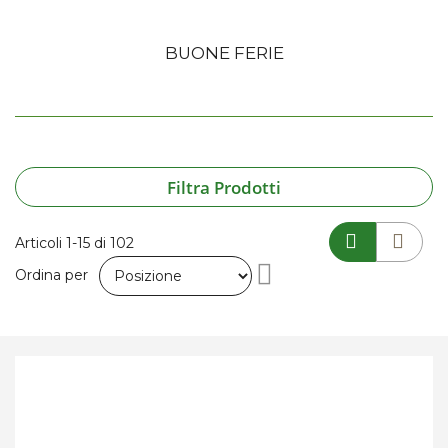
BUONE FERIE
Filtra Prodotti
Articoli
1
-
15
di
102
Imposta
Ordina per
la
direzione
decrescente