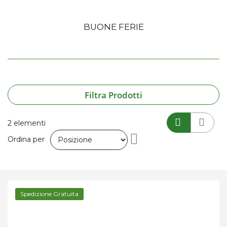
BUONE FERIE
Filtra Prodotti
2
elementi
Imposta
Ordina per
la
direzione
Spedizione Gratuita
decrescente