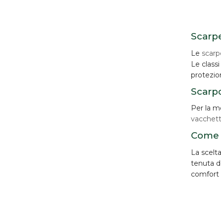
Scarpe
Le
scarpe
Le classi
protezion
Scarpo
Per la m
vacchet
Come s
La scelta
tenuta de
comfort 