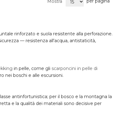
per pagina
Mostra
ntale rinforzato e suola resistente alla perforazione.
icurezza — resistenza all'acqua, antistaticità,
ekking
in pelle, come gli
scarponcini in pelle di
oro nei boschi e alle escursioni.
a classe antinfortunistica; per il bosco e la montagna la
retta
e la qualità dei materiali sono decisive per