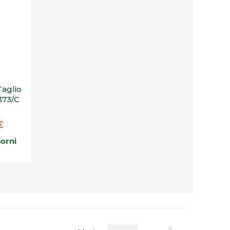
Taglio
373/C
€
iorni