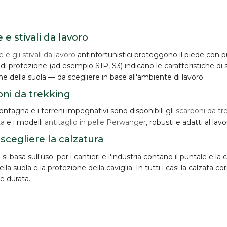
 e stivali da lavoro
 e gli stivali da lavoro
antinfortunistici proteggono il piede con pu
 di protezione (ad esempio S1P, S3) indicano le caratteristiche di s
e della suola — da scegliere in base all'ambiente di lavoro.
ni da trekking
ontagna e i terreni impegnativi sono disponibili gli
scarponi da tr
ta
e i modelli
antitaglio in pelle Perwanger
, robusti e adatti al lav
cegliere la calzatura
 si basa sull'uso: per i cantieri e l'industria contano il puntale e l
lla suola e la protezione della caviglia. In tutti i casi la
calzata cor
e durata.