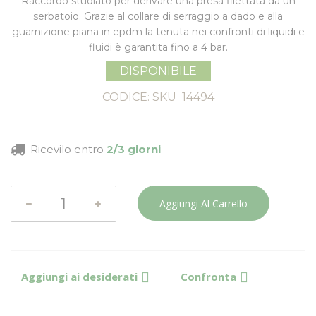
Raccordo studiato per derivare una
presa filettata da un
serbatoio
. Grazie al collare di serraggio a dado e alla
guarnizione piana
in epdm la tenuta nei confronti di liquidi e
fluidi è garantita fino a 4 bar.
DISPONIBILE
CODICE: SKU
14494
Ricevilo entro
2/3 giorni
Aggiungi Al Carrello
Aggiungi ai desiderati
Confronta