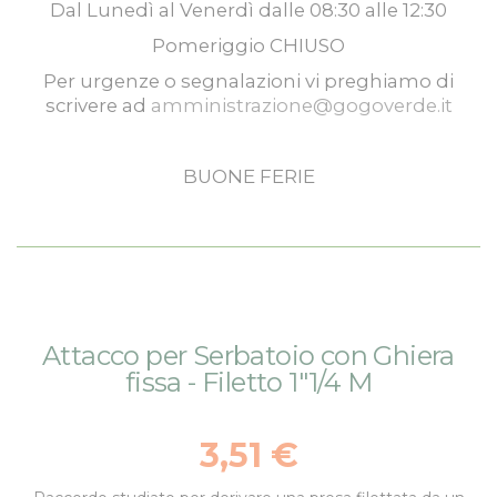
Dal
Lunedì
al
Venerdì
dalle
08:30
alle
12:30
Pomeriggio
CHIUSO
Per urgenze o segnalazioni vi preghiamo di
scrivere ad
amministrazione@gogoverde.it
BUONE FERIE
Vai
Vai
Attacco per Serbatoio con Ghiera
alla
all'inizio
fissa - Filetto 1"1/4 M
fine
della
della
galleria
galleria
di
3,51 €
di
immagini
immagini