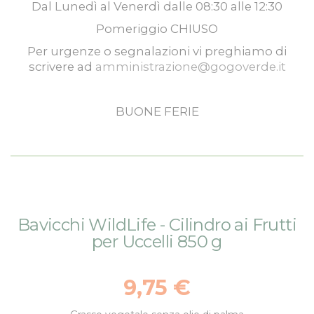
Dal
Lunedì
al
Venerdì
dalle
08:30
alle
12:30
Pomeriggio
CHIUSO
Per urgenze o segnalazioni vi preghiamo di
scrivere ad
amministrazione@gogoverde.it
BUONE FERIE
Vai
Vai
Bavicchi WildLife - Cilindro ai Frutti
alla
all'inizio
per Uccelli 850 g
fine
della
della
galleria
galleria
di
9,75 €
di
immagini
immagini