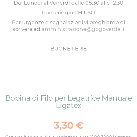
Dal
Lunedì
al
Venerdì
dalle
08:30
alle
12:30
Pomeriggio
CHIUSO
Per urgenze o segnalazioni vi preghiamo di
scrivere ad
amministrazione@gogoverde.it
BUONE FERIE
Vai
Vai
Bobina di Filo per Legatrice Manuale
alla
all'inizio
Ligatex
fine
della
della
galleria
galleria
di
3,30 €
di
immagini
immagini