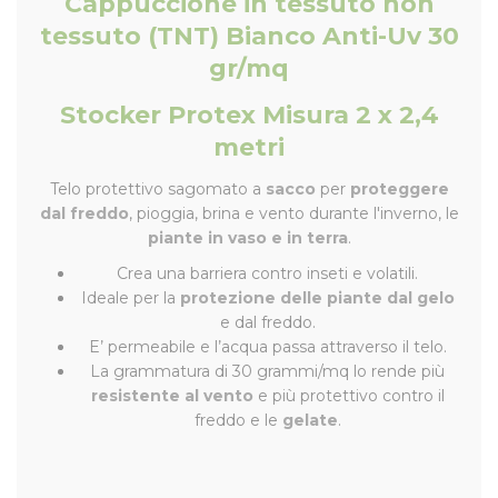
Cappuccione in tessuto non
tessuto (TNT) Bianco Anti-Uv 30
gr/mq
Stocker Protex Misura 2 x 2,4
metri
Telo protettivo sagomato a
sacco
per
proteggere
dal freddo
, pioggia, brina e vento durante l'inverno, le
piante in vaso e in terra
.
Crea una barriera contro inseti e volatili.
Ideale per la
protezione delle piante dal gelo
e dal freddo.
E’ permeabile e l’acqua passa attraverso il telo.
La grammatura di 30 grammi/mq lo rende più
resistente al vento
e più protettivo contro il
freddo e le
gelate
.