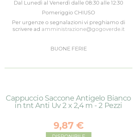
Dal
Lunedì
al
Venerdì
dalle
08:30
alle
12:30
Pomeriggio
CHIUSO
Per urgenze o segnalazioni vi preghiamo di
scrivere ad
amministrazione@gogoverde.it
BUONE FERIE
Vai
Vai
Cappuccio Saccone Antigelo Bianco
alla
all'inizio
in tnt Anti Uv 2 x 2,4 m - 2 Pezzi
fine
della
della
galleria
galleria
di
9,87 €
di
immagini
immagini
DISPONIBILE