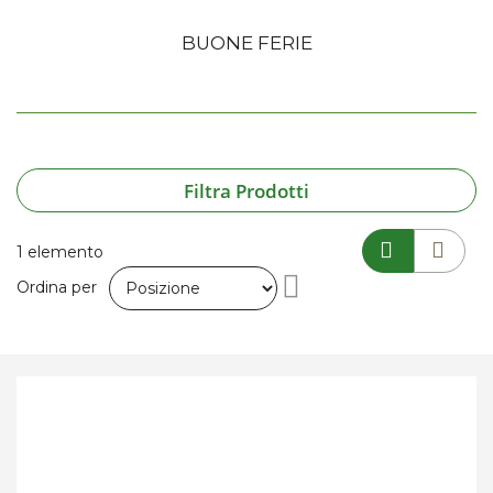
BUONE FERIE
Filtra Prodotti
1
elemento
Imposta
Ordina per
la
direzione
decrescente