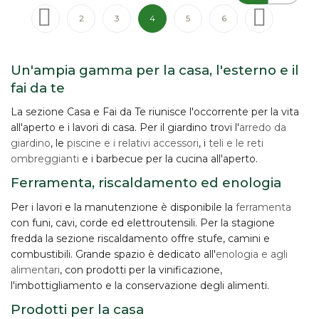
Pagina
Pagina
Precedente
Pagina
Pagina
Attualmente stai leggendo la pagina
Pagina
Pagina
Pagina
Successivo
2
3
4
5
6
Un'ampia gamma per la casa, l'esterno e il
fai da te
La sezione Casa e Fai da Te riunisce l'occorrente per la vita
all'aperto e i lavori di casa. Per il giardino trovi l'
arredo da
giardino
, le
piscine e i relativi accessori
, i
teli e le reti
ombreggianti
e i barbecue per la cucina all'aperto.
Ferramenta, riscaldamento ed enologia
Per i lavori e la manutenzione è disponibile la
ferramenta
con funi, cavi, corde ed elettroutensili. Per la stagione
fredda la sezione riscaldamento offre stufe, camini e
combustibili. Grande spazio è dedicato all'
enologia e agli
alimentari
, con prodotti per la vinificazione,
l'imbottigliamento e la conservazione degli alimenti.
Prodotti per la casa