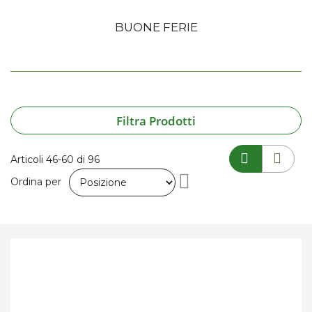
BUONE FERIE
Filtra Prodotti
Articoli
46
-
60
di
96
Imposta
Ordina per
la
direzione
decrescente