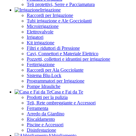
Teli protettivi, Serre e Pacciamatura
Irrigazione
Raccordi per Irrigazione
Tubi irrigazione e Ale Gocciolanti
Microirrigazione
Elettrovalvole
Irrigatori
Kit irrigazione
Filtri e riduttori di Pressione
Cavi, Connettori e Materiale Elettrico
Pozzetti, collettori e idrantini per irrigazione
Fertirrigazione
Raccordi per Ala Gocciolante
Sistema Blu-Lock
Programmatori per Irrigazione
Pompe Idrauliche
Casa e Fai da Te
Prodotti per la pulizia
Teli, Rete ombreggiante e Accessori
Ferramenta
Arredo da Giardino
Riscaldamento
Piscine e Accessori
Disinfestazione
Abbigliamento