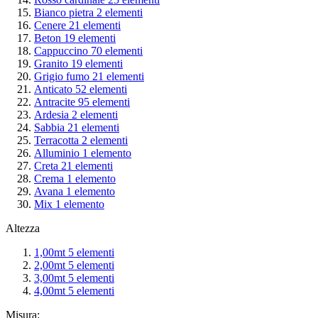
Bianco pietra
2
elementi
Cenere
21
elementi
Beton
19
elementi
Cappuccino
70
elementi
Granito
19
elementi
Grigio fumo
21
elementi
Anticato
52
elementi
Antracite
95
elementi
Ardesia
2
elementi
Sabbia
21
elementi
Terracotta
2
elementi
Alluminio
1
elemento
Creta
21
elementi
Crema
1
elemento
Avana
1
elemento
Mix
1
elemento
Altezza
1,00mt
5
elementi
2,00mt
5
elementi
3,00mt
5
elementi
4,00mt
5
elementi
Misura: