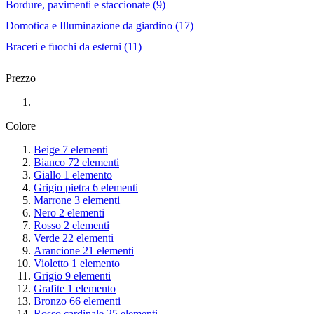
Bordure, pavimenti e staccionate
9
Domotica e Illuminazione da giardino
17
Braceri e fuochi da esterni
11
Prezzo
Colore
Beige
7
elementi
Bianco
72
elementi
Giallo
1
elemento
Grigio pietra
6
elementi
Marrone
3
elementi
Nero
2
elementi
Rosso
2
elementi
Verde
22
elementi
Arancione
21
elementi
Violetto
1
elemento
Grigio
9
elementi
Grafite
1
elemento
Bronzo
66
elementi
Rosso cardinale
25
elementi