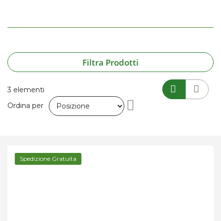
Filtra Prodotti
3
elementi
Imposta
Ordina per
la
direzione
Spedizione Gratuita
decrescente