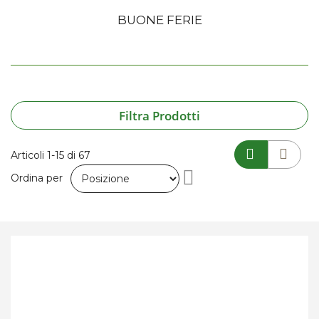
BUONE FERIE
Filtra Prodotti
Articoli
1
-
15
di
67
Imposta
Ordina per
la
direzione
decrescente