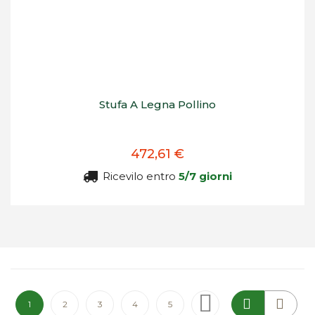
Stufa A Legna Pollino
472,61 €
Ricevilo entro
5/7 giorni
Pagina
Attualmente stai leggendo la pagina
Pagina
Pagina
Pagina
Pagina
Pagina
Successivo
1
2
3
4
5