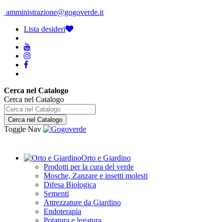
amministrazione@gogoverde.it
Lista desideri
Cerca nel Catalogo
Cerca nel Catalogo
Cerca nel Catalogo
Toggle Nav
Orto e Giardino
Prodotti per la cura del verde
Mosche, Zanzare e insetti molesti
Difesa Biologica
Sementi
Attrezzature da Giardino
Endoterapia
Potatura e legatura