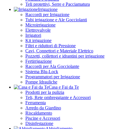
Teli protettivi, Serre e Pacciamatura
Irrigazione
Raccordi per Irrigazione
Tubi irrigazione e Ale Gocciolanti
Microirrigazione
Elettrovalvole
Irrigatori
Kit irrigazione
Filtri e riduttori di Pressione
Cavi, Connettori e Materiale Elettrico
Pozzetti, collettori e idrantini per irrigazione
Fertirrigazione
Raccordi per Ala Gocciolante
Sistema Blu-Lock
Programmatori per Irrigazione
Pompe Idrauliche
Casa e Fai da Te
Prodotti per la pulizia
Teli, Rete ombreggiante e Accessori
Ferramenta
Arredo da Giardino
Riscaldamento
Piscine e Accessori
Disinfestazione
Abbigliamento