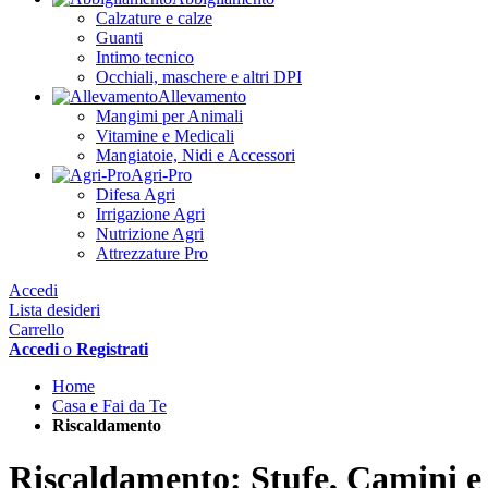
Calzature e calze
Guanti
Intimo tecnico
Occhiali, maschere e altri DPI
Allevamento
Mangimi per Animali
Vitamine e Medicali
Mangiatoie, Nidi e Accessori
Agri-Pro
Difesa Agri
Irrigazione Agri
Nutrizione Agri
Attrezzature Pro
Accedi
Lista desideri
Carrello
Accedi
o
Registrati
Home
Casa e Fai da Te
Riscaldamento
Riscaldamento: Stufe, Camini e