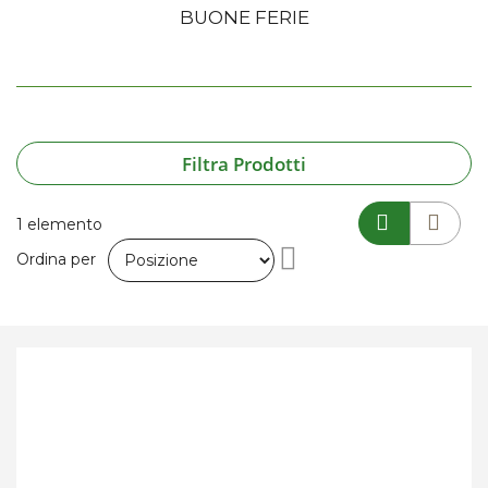
BUONE FERIE
Filtra Prodotti
1
elemento
Imposta
Ordina per
la
direzione
decrescente