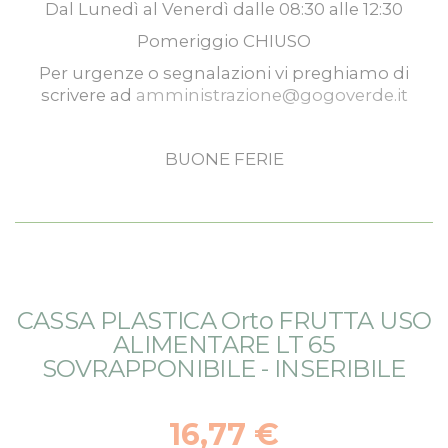
Dal
Lunedì
al
Venerdì
dalle
08:30
alle
12:30
Pomeriggio
CHIUSO
Per urgenze o segnalazioni vi preghiamo di
scrivere ad
amministrazione@gogoverde.it
BUONE FERIE
Vai
Vai
CASSA PLASTICA Orto FRUTTA USO
alla
all'inizio
ALIMENTARE LT 65
fine
della
SOVRAPPONIBILE - INSERIBILE
della
galleria
galleria
di
di
immagini
16,77 €
immagini