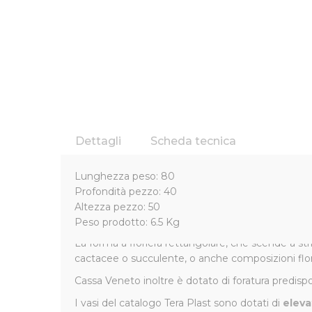
Dettagli
Scheda tecnica
Fioriera Rettangolare Tera P
Lunghezza peso: 80
Profondità pezzo: 40
Cassa Veneto fa parte della
collezione Bold
, ca
Altezza pezzo: 50
grado di abbinarsi perfettamente ad ambienti mode
Peso prodotto: 6.5 Kg
La forma a fioriera rettangolare, che scende a str
cactacee o succulente, o anche composizioni flore
Cassa Veneto inoltre è dotato di foratura predispost
I vasi del catalogo Tera Plast sono dotati di
eleva