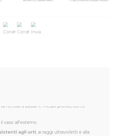
SO
BONIFICO BANCARIO.
TI SEGUIREMO PASSO PASSO.
e e superfici dalle diverse forme e colori, in
 ornamentali a basso e medio profilo, come
l vaso all'esterno.
sistenti agli urti
, ai raggi ultravioletti e alla