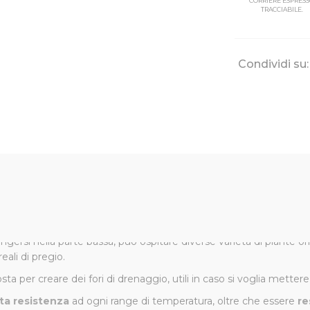
CORRIERE ESPRES
TRACCIABILE.
Condividi su:
last Cassa Veneto - 80 cm
ratterizzata da una costruzione rotazionale, linee morbide e sinuos
rni o più classici.
ingersi nella parte bassa, può ospitare diverse varietà di piante
ali di pregio.
a per creare dei fori di drenaggio, utili in caso si voglia mettere i
ta resistenza
ad ogni range di temperatura, oltre che essere
re