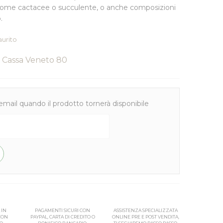
 come cactacee o succulente, o anche composizioni
.
aurito
Cassa Veneto 80
email quando il prodotto tornerà disponibile
 IN
PAGAMENTI SICURI CON
ASSISTENZA SPECIALIZZATA
 CON
PAYPAL, CARTA DI CREDITO O
ONLINE PRE E POST VENDITA,