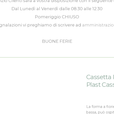
izio Clienti
sarà a vostra disposizione con il seguente 
Dal
Lunedì
al
Venerdì
dalle
08:30
alle
12:30
Pomeriggio
CHIUSO
gnalazioni vi preghiamo di scrivere ad
amministrazi
BUONE FERIE
Cassetta 
Plast Cas
La forma a fiori
bassa, può ospi